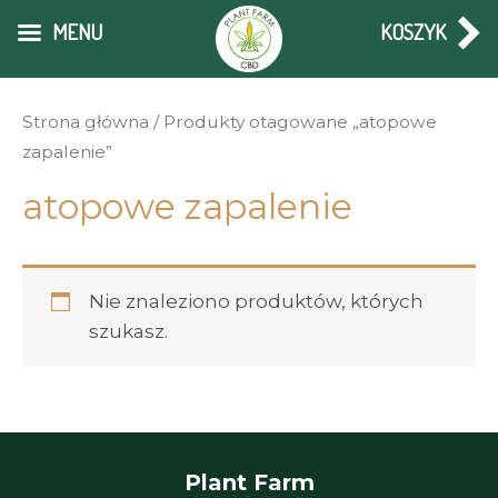
Skip
MENU
KOSZYK
to
content
Strona główna
/ Produkty otagowane „atopowe
zapalenie”
atopowe zapalenie
Nie znaleziono produktów, których
szukasz.
Plant Farm