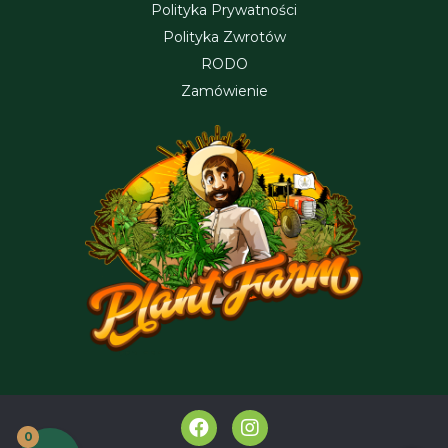
Polityka Prywatności
Polityka Zwrotów
RODO
Zamówienie
F
I
a
n
0