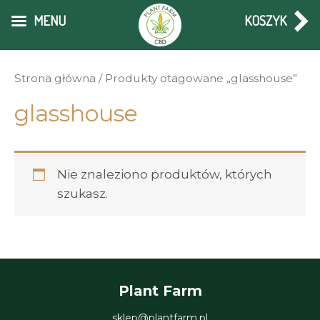
Skip
MENU
KOSZYK
to
content
Strona główna
/ Produkty otagowane „glasshouse”
glasshouse
Nie znaleziono produktów, których
szukasz.
Plant Farm
sklep@plantfarm.pl