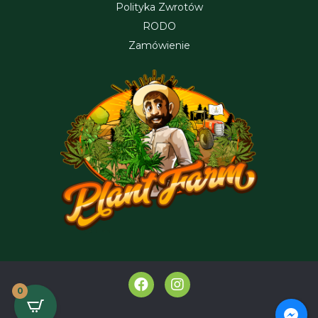
Polityka Zwrotów
RODO
Zamówienie
F
I
a
n
0
c
s